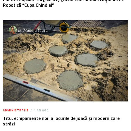
Robotică “Cupa Chindiei”
By
Manafu Laura
ADMINISTRAȚIE
1 AN AGO
Titu, echipamente noi la locurile de joacă și modernizare
străzi