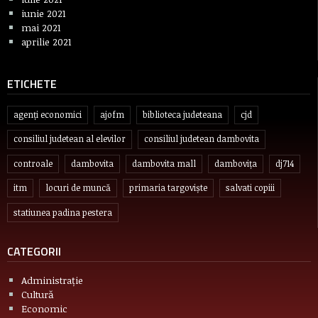
iunie 2021
mai 2021
aprilie 2021
ETICHETE
agenți economici
ajofm
biblioteca judeteana
cjd
consiliul judetean al elevilor
consiliul judetean dambovita
controale
dambovita
dambovita mall
dambovița
dj714
itm
locuri de muncă
primaria targoviște
salvati copiii
statiunea padina pestera
CATEGORII
Administrație
Cultură
Economic