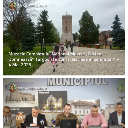
By
Manafu Laura
Muzeele Complexului Național Muzeal „Curtea
Domnească” Târgoviște vor fi deschise în perioada 1 –
4 Mai 2025
By
Manafu Laura