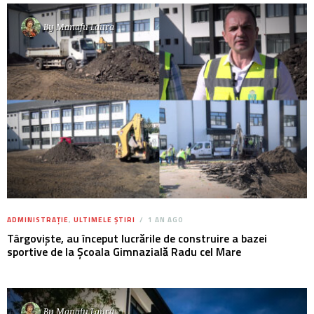
By
Manafu Laura
ADMINISTRAȚIE
,
ULTIMELE ȘTIRI
1 AN AGO
Târgoviște, au început lucrările de construire a bazei
sportive de la Școala Gimnazială Radu cel Mare
By
Manafu Laura