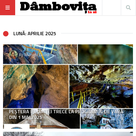
LUNĂ: APRILIE 2025
By
Manafu Laura
PEŞTERA IALOMIŢEI TRECE LA PROGRAMUL DE VARĂ
DIN 1 MAI 2025