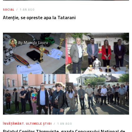
SOCIAL
1 AN AGO
Atenție, se opreste apa la Tatarani
By
Manafu Laura
ÎNVĂȚĂMÂNT
,
ULTIMELE ȘTIRI
1 AN AGO
Palatul Copiilor Târgoviște, gazda Concursului Național de