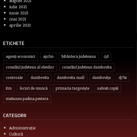
august 2021
iulie 2021
iunie 2021
mai 2021
aprilie 2021
ETICHETE
agenți economici
ajofm
biblioteca judeteana
cjd
consiliul judetean al elevilor
consiliul judetean dambovita
controale
dambovita
dambovita mall
dambovița
dj714
itm
locuri de muncă
primaria targoviște
salvati copiii
statiunea padina pestera
CATEGORII
Administrație
Cultură