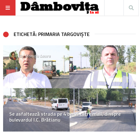
ETICHETĂ: PRIMARIA TARGOVIȘTE
By
Manafu Laura
Se asfaltează strada pe 4 benzi către mall, dinspre
bulevardul I.C. Brătianu