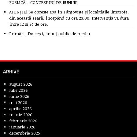
PUBLICĂ – CONCESIUNI DE BUNURI
ATENȚIE! Se oprește apa în Târgoviște și localitățile limitrofe,
din această seară, începând cu ora 23.00. Intervenția va dura
între 12 și 24 de ore.
Primăria Doicești, anunț public de mediu
ARHIVE
august 2026
iulie 2026
iunie 2026
mai 2026
aprilie 2026
martie 2026
februarie 2026
ianuarie 2026
decembrie 2025