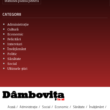
statiunea padina pestera
CATEGORII
Administrație
Cultură
Economic
Felicitări
Interviuri
Învățământ
Politic
Sănătate
Social
Ultimele știri
Acasă
Administrație
Social
Economic
Sănătate
Învățământ