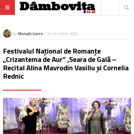
By
Manafu Laura
/ 19 octombrie 2025
Festivalul Național de Romanțe
„Crizantema de Aur” ,Seara de Gală –
Recital Alina Mavrodin Vasiliu și Cornelia
Rednic