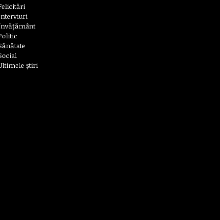
Felicitări
Interviuri
Învățământ
Politic
Sănătate
Social
Ultimele știri