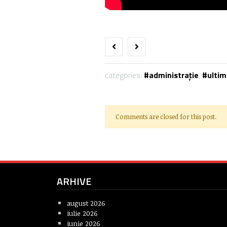
categories:
administrație
,
ultim
Comments are closed for this post.
ARHIVE
august 2026
iulie 2026
iunie 2026