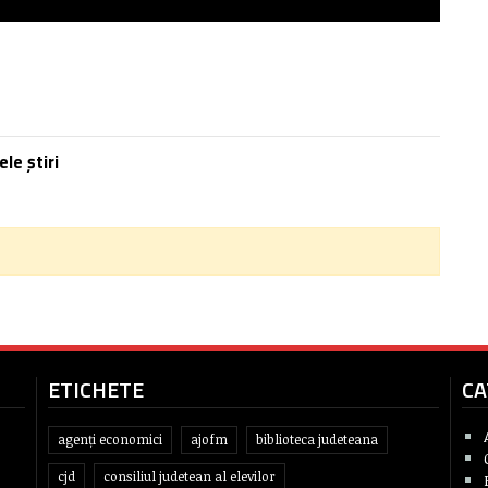
ele știri
ETICHETE
CA
agenți economici
ajofm
biblioteca judeteana
cjd
consiliul judetean al elevilor