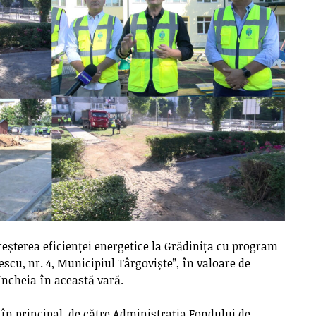
 ”Creșterea eficienței energetice la Grădinița cu program
lescu, nr. 4, Municipiul Târgoviște”, în valoare de
r încheia în această vară.
 în principal, de către Administrația Fondului de