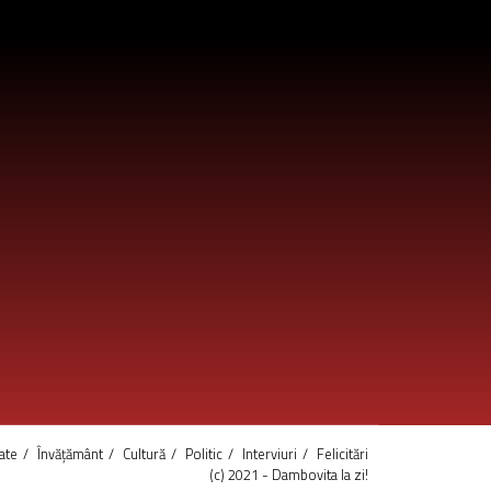
ate
Învățământ
Cultură
Politic
Interviuri
Felicitări
(c) 2021 - Dambovita la zi!