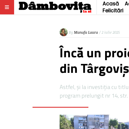
Acasă
A
Felicitări
By
Manafu Laura
/ 2 iulie 2025
Încă un proi
din Târgoviș
Astfel, și la investiția cu tit
program prelungit nr 14, str.