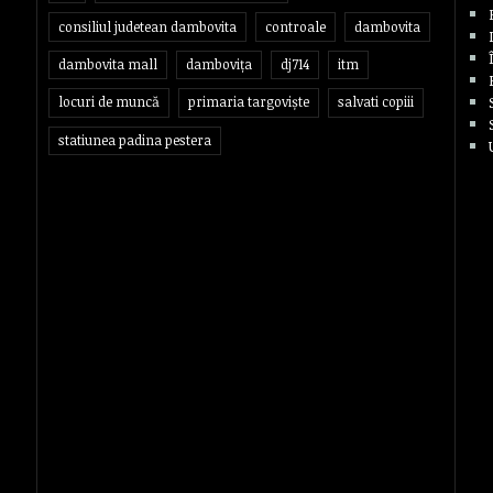
consiliul judetean dambovita
controale
dambovita
dambovita mall
dambovița
dj714
itm
locuri de muncă
primaria targoviște
salvati copiii
statiunea padina pestera