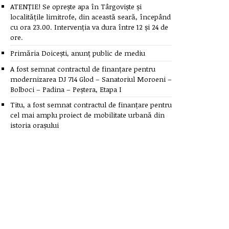
ATENȚIE! Se oprește apa în Târgoviște și
localitățile limitrofe, din această seară, începând
cu ora 23.00. Intervenția va dura între 12 și 24 de
ore.
Primăria Doicești, anunț public de mediu
A fost semnat contractul de finanțare pentru
modernizarea DJ 714 Glod – Sanatoriul Moroeni –
Bolboci – Padina – Peștera, Etapa I
Titu, a fost semnat contractul de finanțare pentru
cel mai amplu proiect de mobilitate urbană din
istoria orașului