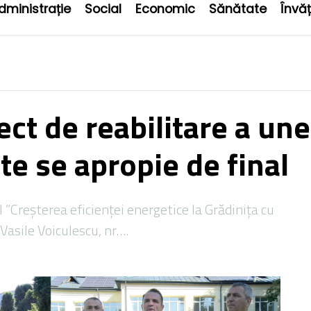
dministrație
Social
Economic
Sănătate
Învă
ect de reabilitare a une
te se apropie de final
lul ”Creșterea eficienței energetice la Grădinița cu
 Vasile Voiculescu, nr….