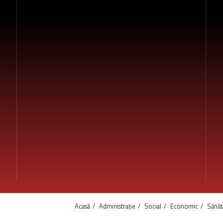
Acasă
Administrație
Social
Economic
Sănăt