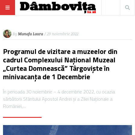
By
Manafu Laura
/ 29 noiembrie 2022
Programul de vizitare a muzeelor din
cadrul Complexului Național Muzeal
„Curtea Domnească” Târgoviște în
minivacanța de 1 Decembrie
În perioada 30 noiembrie – 4 decembrie 2022, cu ocazia
sărbătorii Sfântului Apostol Andrei şi a Zilei Naționale a
României,…