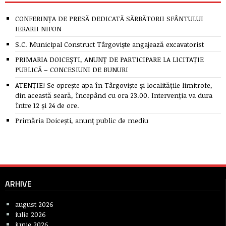
CONFERINȚA DE PRESĂ DEDICATĂ SĂRBĂTORII SFÂNTULUI
IERARH NIFON
S.C. Municipal Construct Târgoviște angajează excavatorist
PRIMARIA DOICEȘTI, ANUNȚ DE PARTICIPARE LA LICITAȚIE
PUBLICĂ – CONCESIUNI DE BUNURI
ATENȚIE! Se oprește apa în Târgoviște și localitățile limitrofe,
din această seară, începând cu ora 23.00. Intervenția va dura
între 12 și 24 de ore.
Primăria Doicești, anunț public de mediu
ARHIVE
august 2026
iulie 2026
iunie 2026