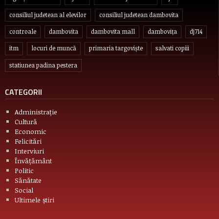
consiliul judetean al elevilor
consiliul judetean dambovita
controale
dambovita
dambovita mall
dambovița
dj714
itm
locuri de muncă
primaria targoviște
salvati copiii
statiunea padina pestera
CATEGORII
Administrație
Cultură
Economic
Felicitări
Interviuri
Învățământ
Politic
Sănătate
Social
Ultimele știri