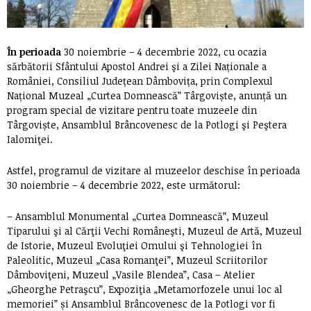
În perioada
30 noiembrie – 4 decembrie 2022,
cu ocazia
sărbătorii Sfântului Apostol Andrei şi a Zilei Naționale a
României, Consiliul Județean Dâmbovița, prin Complexul
Național Muzeal „Curtea Domnească” Târgoviște, anunță un
program special de vizitare pentru toate muzeele din
Târgoviște, Ansamblul Brâncovenesc de la Potlogi şi Peştera
Ialomiţei.
Astfel, programul de vizitare al muzeelor deschise în perioada
30 noiembrie – 4 decembrie 2022, este următorul:
– Ansamblul Monumental „Curtea Domnească”, Muzeul
Tiparului şi al Cărţii Vechi Româneşti, Muzeul de Artă, Muzeul
de Istorie, Muzeul Evoluţiei Omului şi Tehnologiei în
Paleolitic, Muzeul „Casa Romanţei”, Muzeul Scriitorilor
Dâmboviţeni, Muzeul „Vasile Blendea”, Casa – Atelier
„Gheorghe Petraşcu”, Expoziţia „Metamorfozele unui loc al
memoriei” și Ansamblul Brâncovenesc de la Potlogi vor fi