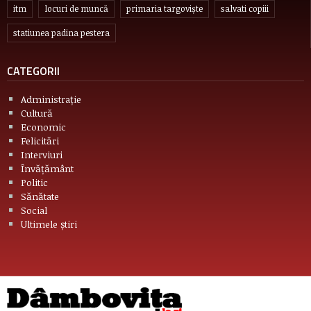
itm
locuri de muncă
primaria targoviște
salvati copiii
statiunea padina pestera
CATEGORII
Administrație
Cultură
Economic
Felicitări
Interviuri
Învățământ
Politic
Sănătate
Social
Ultimele știri