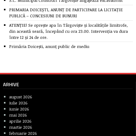
S.C. Municipal Construct Târgoviște angajează excavatorist
PRIMARIA DOICEȘTI, ANUNȚ DE PARTICIPARE LA LICITAȚIE
PUBLICĂ – CONCESIUNI DE BUNURI
ATENȚIE! Se oprește apa în Târgoviște și localitățile limitrofe,
din această seară, începând cu ora 23.00. Intervenția va dura
între 12 și 24 de ore.
Primăria Doicești, anunț public de mediu
ARHIVE
august 2026
iulie 2026
iunie 2026
mai 2026
aprilie 2026
martie 2026
februarie 2026