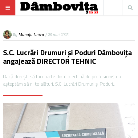
By
Manafu Laura
/ 28 mai 2025
S.C. Lucrări Drumuri și Poduri Dâmbovița
angajează DIRECTOR TEHNIC
Dacă dorești să faci parte dintr-o echipă de profesioniști te
așteptăm să ni te alături. S.C. Lucrări Drumuri și Poduri…